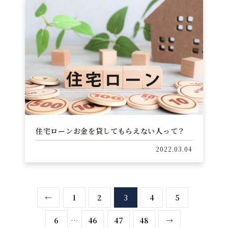
住宅ローンお金を貸してもらえない人って？
2022.03.04
←
1
2
3
4
5
6
…
46
47
48
→