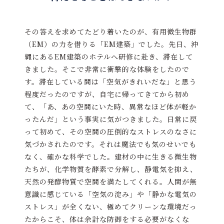
その答えを求めてたどり着いたのが、有用微生物群
（EM）の力を借りる「EM建築」でした。先日、沖
縄にあるEM建築のホテルへ研修に赴き、滞在して
きました。そこで非常に衝撃的な体験をしたので
す。滞在している間は「空気がきれいだな」と思う
程度だったのですが、自宅に帰ってきてから初め
て、「あ、あの空間にいた時、異常なほど体が軽か
ったんだ」という事実に気がつきました。日常に戻
って初めて、その空間の圧倒的なストレスのなさに
気づかされたのです。それは魔法でも気のせいでも
なく、確かな科学でした。建材の中に生きる微生物
たちが、化学物質を酵素で分解し、静電気を抑え、
天然の発酵物質で空間を満たしてくれる。人間が無
意識に感じている「空気の淀み」や「静かな電気の
ストレス」が全くない、極めてクリーンな環境だっ
たからこそ、体は余計な防御をする必要がなくな