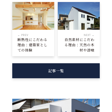
← PREV
NEXT →
断熱性にこだわる
自然素材にこだわ
理由：建築家とし
る理由：天然の木
ての体験
材や漆喰
記事一覧