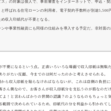
ビス」の対象は個人で、事前審査をインターネットで、申込・契
と呼ばれる住宅ローンの利用者。電子契約手数料が別途5,500
ため収入印紙代が不要となる。
ーンや事業性融資にも同様の仕組みを導入する予定だ。非対面の
が不要になるという点。正直いろいろな場面で収入印紙は無駄
ありがたい反面、今までのは何だったのかと考えさせられる。
円から収入印紙を貼らなければならないが、これは店側の負担に
客さん側なので、お客さんが収入印紙分を支払うのが筋なのだ
てよ！と言わんばかりの世間の認識？のようなものもちょっと
る範囲で決められているため、印紙代の分を利益から引かれて