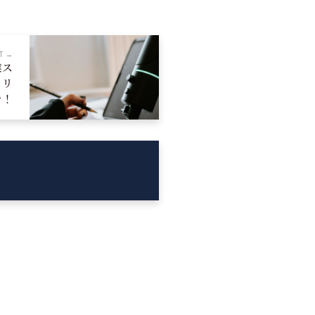
T →
業ス
、リ
を！