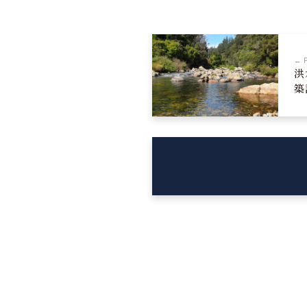
← 
洪
築