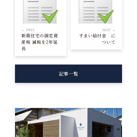
← PREV
NEXT →
新築住宅の固定資
すまい給付金 に
産税 減税を2年延
ついて
長
記事一覧