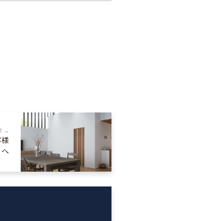
T →
客様
へ