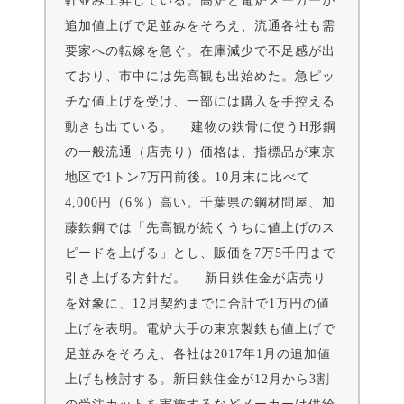
軒並み上昇している。高炉と電炉メーカーが
追加値上げで足並みをそろえ、流通各社も需
要家への転嫁を急ぐ。在庫減少で不足感が出
ており、市中には先高観も出始めた。急ピッ
チな値上げを受け、一部には購入を手控える
動きも出ている。 建物の鉄骨に使うH形鋼
の一般流通（店売り）価格は、指標品が東京
地区で1トン7万円前後。10月末に比べて
4,000円（6％）高い。千葉県の鋼材問屋、加
藤鉄鋼では「先高観が続くうちに値上げのス
ピードを上げる」とし、販価を7万5千円まで
引き上げる方針だ。 新日鉄住金が店売り
を対象に、12月契約までに合計で1万円の値
上げを表明。電炉大手の東京製鉄も値上げで
足並みをそろえ、各社は2017年1月の追加値
上げも検討する。新日鉄住金が12月から3割