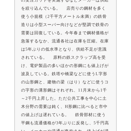
の受注カットを実施するなどメーカーは供給
を絞り込んでいる。 店売りの鋼材を多く
使う小規模（2千平方メートル未満）の鉄骨
造りは小型スーパー向けなどが堅調で鉄骨の
需要は回復している。今年春まで鋼材価格が
急落するなか、流通各社は在庫を圧縮。在庫
は5年ぶりの低水準となり、供給不足が意識
されている。 原料の鉄スクラップ高を受
け、電炉製品の多いほかの形鋼にも値上げが
波及している。鉄塔や橋梁などに使うL字形
の山形鋼と、建物の梁（はり）などに使うコ
の字形の溝形鋼はそれぞれ、11月末から1千
～2千円上昇した。ただ公共工事を中心に土
木分野の需要は鈍く、H形鋼に比べると市中
の値上げは遅れている。 鉄骨部材に使う
平鋼も流通価格が3年ぶりに反発し、5千円高