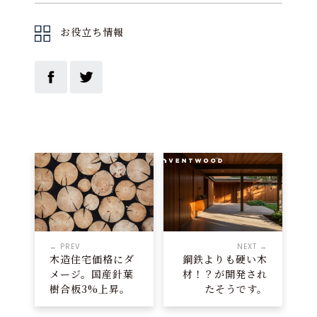
お役立ち情報
← PREV
NEXT →
木造住宅価格にダ
鋼鉄よりも硬い木
メージ。国産針葉
材！？が開発され
樹合板3%上昇。
たそうです。