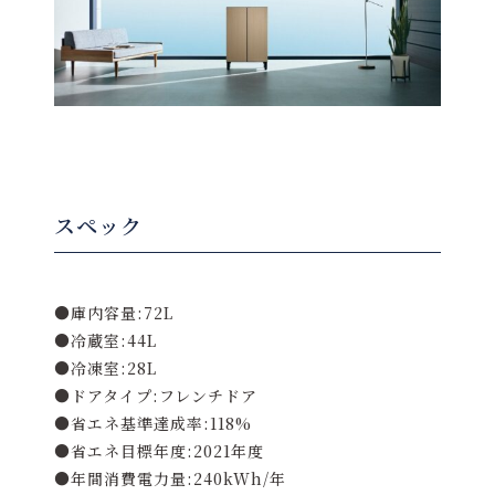
スペック
●庫内容量:72L
●冷蔵室:44L
●冷凍室:28L
●ドアタイプ:フレンチドア
●省エネ基準達成率:118%
●省エネ目標年度:2021年度
●年間消費電力量:240kWh/年