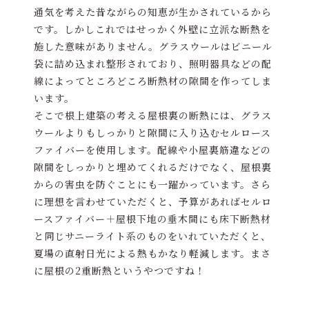
通気を考えた昔ながらの知恵が生かされているから
です。しかしこれではせっかく外壁に立派な断熱を
施した意味がありません。グラスウールはビニール
袋に詰め込まれ整形されており、照明器具などの配
線によってところどころ断熱材の隙間を作ってしま
います。
そこで根上建築の考える屋根裏の断熱には、グラス
ウールよりもしっかりと隙間に入り込むセルロース
ファイバーを使用します。配線や小屋裏筋違などの
隙間をしっかりと埋めてくれるだけでなく、屋根裏
からの害虫を防ぐことにも一躍かっています。さら
に理想を言わせていただくと、予算があればセルロ
ースファイバー＋屋根下地の垂木間にも床下断熱材
と同じサニーライト系のものをいれていただくと、
夏場の直射日光による熱もかなり軽減します。まさ
に屋根の2重断熱というやつですね！