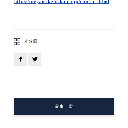
https://negamikentiku.co.jp/contact.html
未分類
記事一覧