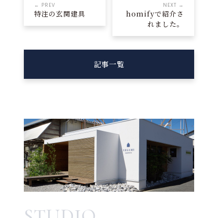
← PREV
NEXT →
特注の玄関建具
homifyで紹介さ
れました。
記事一覧
STUDIO