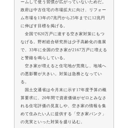
ームして使う習慣が広がっていないためだ。
政府は中古住宅の市場拡大に向け、リフォー
ム市場を13年の7兆円から25年までに12兆円
に伸ばす目標を掲げる。
全国で820万戸に達する空き家対策にもつ
なげる。野村総合研究所は少子高齢化の進展
で、33年に全国の空き家が2167万戸に増える
と警鐘を鳴らしている。
空き家が増えると住宅地が荒廃し、地域へ
の悪影響が大きい。対策は急務となってい
る。
国土交通省は今月末に示す17年度予算の概
算要求に、20年間で資産価値がゼロとみなさ
れる住宅評価の見直しや、空き家の情報を集
めて住みたい人に提供する「空き家バンク」
の充実といった対策を盛り込む。