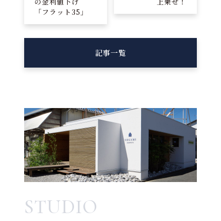
の金利値下げ
上乗せ！
「フラット35」
記事一覧
STUDIO