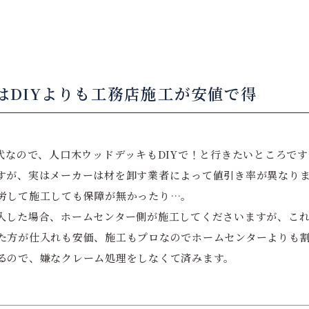
はDIYよりも工務店施工が安値で得
時代なので、人口木ウッドデッキもDIYで！と行きたいところで
すが、実はメーカーは材を卸す業者によって値引き率が異なり
労して施工しても保障が無かったり…。
入した場合、ホームセンター側が施工してくださいますが、こ
た方が仕入れも安価、施工もプロなのでホームセンターよりも
るので、嫌なクレーム処理をしなくて済みます。