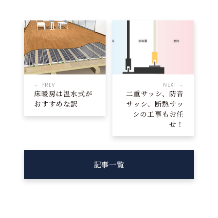
← PREV
NEXT →
床暖房は温水式が
二重サッシ、防音
おすすめな訳
サッシ、断熱サッ
シの工事もお任
せ！
記事一覧