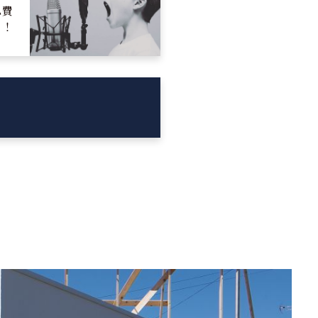
ム費
！！