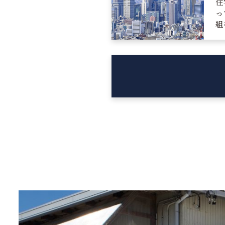
住
っ
組