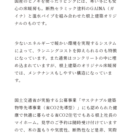
国産のヒノキを使ったリビングには、寒い冬にも安
心の床暖房も。断熱セラミック塗料のGAINA（ガ
イナ）と温水パイプを組み合わせた根上建築オリジ
ナルのものです。
少ないエネルギーで暖かい環境を実現するシステム
によって、ランニングコストを抑えられるのも特徴
になっています。また通常はコンクリートの中に埋
め込まれていますが、根上建築のオリジナル床暖房
では、メンテナンスもしやすい構造になっていま
す。
国土交通省が実施する公募事業「サステナブル建築
物等先導事業（省CO2先導型）」にも認められた健
康で快適に暮らせる省CO2住宅でもある根上社長の
マイホーム。見学のご予約は随時受け付けています
ので、木の温もりや気密性、断熱性など是非、実際