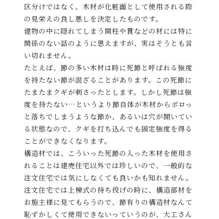
区分けではなく、木材が化粧面として使用される際
の見栄えの良し悪しを決定したものです。
建物の中に隠れてしまう間柱や貫などの材には特に
関係のない話のように思えますが、実はそうとも言
い切れません。
たとえば、節の多い木材は時に死節と呼ばれる強度
を持たない節が混ざることがあります。この死節に
たまたまクギが刺さったとします。しかし死節は強
度を持たない…というより節自体が木材からポロっ
と落ちでしまうような節か、あるいは穴が開いてい
る状態なので、クギを打ち込んでも固定強度を得る
ことができなくなります。
構造材では、こういった死節の入った木材を使用さ
れることは建売住宅以外では珍しいので、一般的な
注文住宅では気にしなくても良いかも知れません。
注文住宅では上棟式の持ち投げの時に、構造部材を
お施主様に見てもらうので、節有りの構造材なんて
恥ずかしくて使用できないっていうのが、大工さん