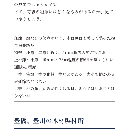
の見栄でしょうか？笑
さて、等級の種類にはどんなものがあるのか、見て
いきましょう。
無節：節などの欠点がなく、木目色目も美しく整った物
で最高級品
特選上小節：無節に近く、5mm程度の節が混ざる
上小節～小節：10mm～25㎜程度の節が1ｍ毎くらいに
1個ある程度
一等：生節一等や化粧一等などがある。大小の節がある
が死節などはない
二等：柱の角に丸みが強く残る材。現在では見ることは
少ない材
豊橋、豊川の木材製材所