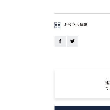
お役立ち情報
← 
建
て