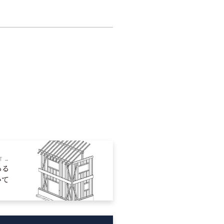
T →
ある
いて