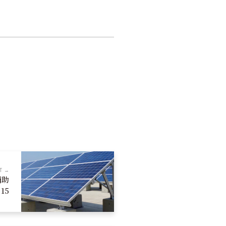
T →
補助
15