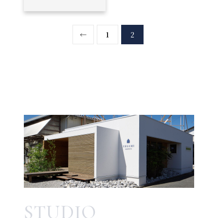
←
1
2
STUDIO