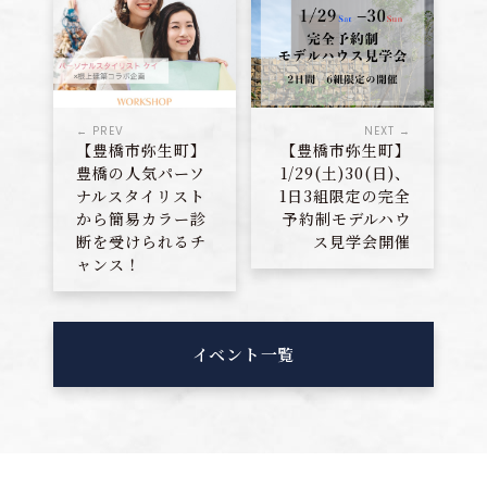
← PREV
NEXT →
【豊橋市弥生町】
【豊橋市弥生町】
豊橋の人気パーソ
1/29(土)30(日)、
ナルスタイリスト
1日3組限定の完全
から簡易カラー診
予約制モデルハウ
断を受けられるチ
ス見学会開催
ャンス！
イベント一覧